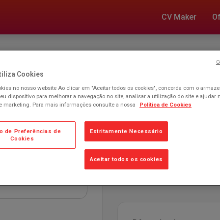
CV Maker
O
Formulário de Login
C
iliza Cookies
ies no nosso website Ao clicar em "Aceitar todos os cookies", concorda com o arma
eu dispositivo para melhorar a navegação no site, analisar a utilização do site e ajudar
 de marketing. Para mais informações consulte a nossa
Política de Cookies
r à sua área reservada
Se ainda não possui aces
o de Preferências de
Estritamente Necessário
sultar ou editar a sua
Cookies
EFETUAR REGISTO
Aceitar todos os cookies