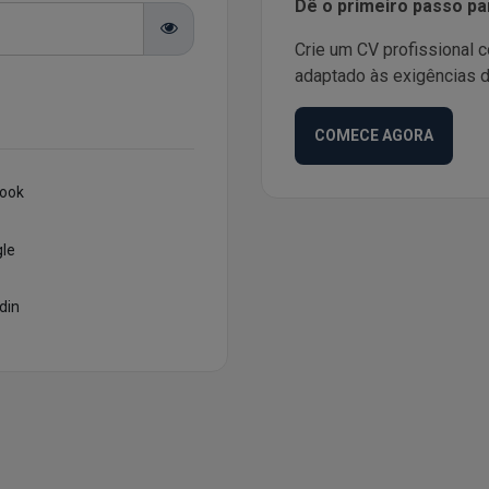
Dê o primeiro passo pa
Crie um CV profissional 
adaptado às exigências 
COMECE AGORA
book
le
din