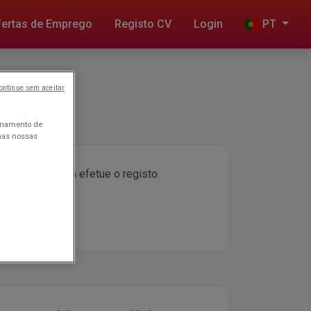
fertas de Emprego
Registo CV
Login
PT
ontinue sem aceitar
zenamento de
 nas nossas
so à plataforma efetue o registo.